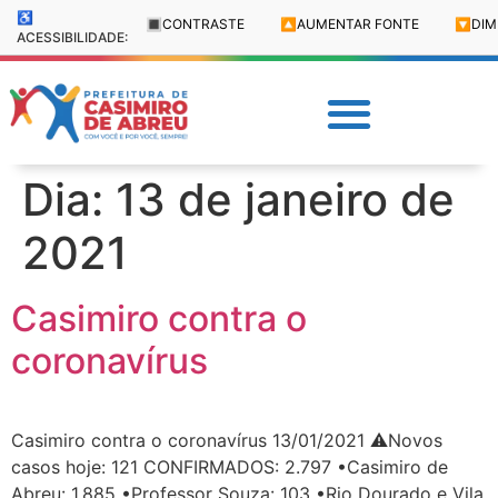
♿
🔳
CONTRASTE
🔼
AUMENTAR FONTE
🔽
DIM
ACESSIBILIDADE:
Dia:
13 de janeiro de
2021
Casimiro contra o
coronavírus
Casimiro contra o coronavírus 13/01/2021 ⚠️Novos
casos hoje: 121 CONFIRMADOS: 2.797 •Casimiro de
Abreu: 1.885 •Professor Souza: 103 •Rio Dourado e Vila