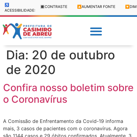
♿
🔳
CONTRASTE
🔼
AUMENTAR FONTE
🔽
DIM
ACESSIBILIDADE:
Dia:
20 de outubro
de 2020
Confira nosso boletim sobre
o Coronavírus
A Comissão de Enfrentamento da Covid-19 informa
mais, 3 casos de pacientes com o coronavírus. Agora
são 1144 casos e 29 óbitos confirmados. Atualmente, 3