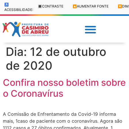
♿
🔳
CONTRASTE
🔼
AUMENTAR FONTE
🔽
DIM
ACESSIBILIDADE:
Dia:
12 de outubro
de 2020
Confira nosso boletim sobre
o Coronavírus
A Comissão de Enfrentamento da Covid-19 informa
mais, 1caso de paciente com o coronavírus. Agora são
1112 casos e 27 óbitos confirmados. Atualmente, 1