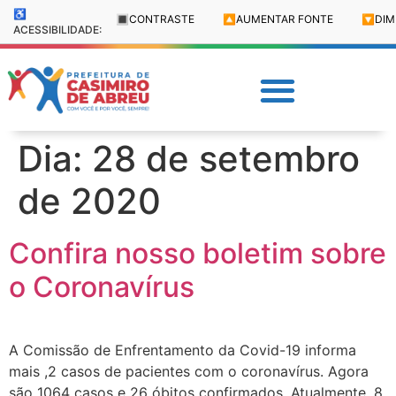
♿
🔳
CONTRASTE
🔼
AUMENTAR FONTE
🔽
DIM
ACESSIBILIDADE:
Dia:
28 de setembro
de 2020
Confira nosso boletim sobre
o Coronavírus
A Comissão de Enfrentamento da Covid-19 informa
mais ,2 casos de pacientes com o coronavírus. Agora
são 1064 casos e 26 óbitos confirmados. Atualmente, 8