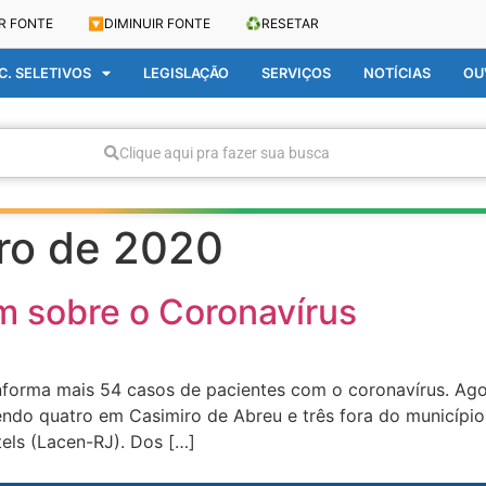
R FONTE
🔽
DIMINUIR FONTE
♻️
RESETAR
. SELETIVOS
LEGISLAÇÃO
SERVIÇOS
NOTÍCIAS
OU
Clique aqui pra fazer sua busca
ro de 2020
im sobre o Coronavírus
forma mais 54 casos de pacientes com o coronavírus. Agor
endo quatro em Casimiro de Abreu e três fora do municípi
els (Lacen-RJ). Dos […]