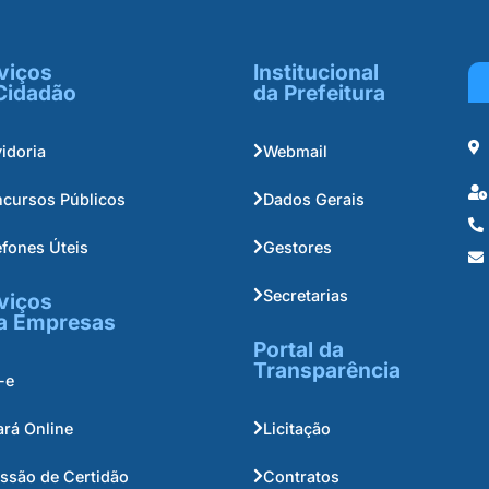
viços
Institucional
Cidadão
da Prefeitura
idoria
Webmail
cursos Públicos
Dados Gerais
efones Úteis
Gestores
Secretarias
viços
a Empresas
Portal da
Transparência
-e
ará Online
Licitação
ssão de Certidão
Contratos