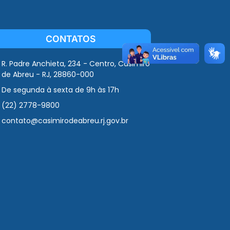
CONTATOS
R. Padre Anchieta, 234 - Centro, Casimiro
de Abreu - RJ, 28860-000
De segunda à sexta de 9h às 17h
(22) 2778-9800
contato@casimirodeabreu.rj.gov.br