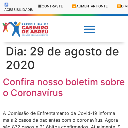
♿
🔳
CONTRASTE
🔼
AUMENTAR FONTE
🔽
DIM
ACESSIBILIDADE:
Dia:
29 de agosto de
2020
Confira nosso boletim sobre
o Coronavírus
A Comissão de Enfrentamento da Covid-19 informa
mais 2 casos de pacientes com o coronavírus. Agora
são 872 casos e 21 óbitos confirmados. Atualmente, 9