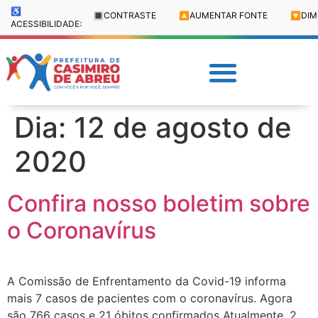
♿
🔳
CONTRASTE
🔼
AUMENTAR FONTE
🔽
DIM
ACESSIBILIDADE:
Dia:
12 de agosto de
2020
Confira nosso boletim sobre
o Coronavírus
A Comissão de Enfrentamento da Covid-19 informa
mais 7 casos de pacientes com o coronavírus. Agora
são 766 casos e 21 óbitos confirmados Atualmente, 2