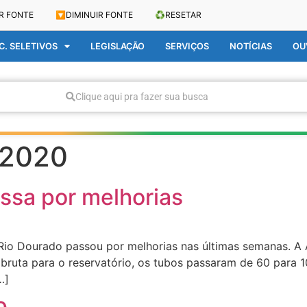
R FONTE
🔽
DIMINUIR FONTE
♻️
RESETAR
. SELETIVOS
LEGISLAÇÃO
SERVIÇOS
NOTÍCIAS
OU
Clique aqui pra fazer sua busca
 2020
ssa por melhorias
Rio Dourado passou por melhorias nas últimas semanas. A
ruta para o reservatório, os tubos passaram de 60 para 1
…]