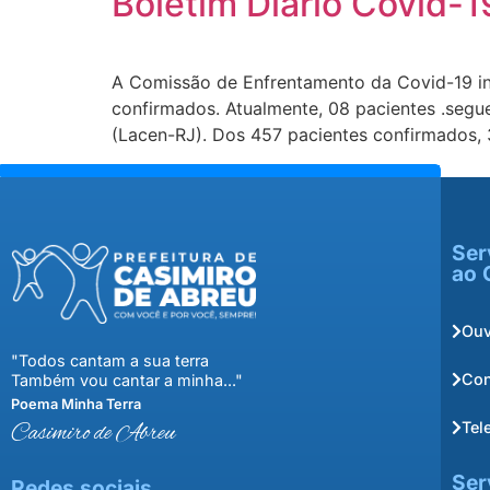
Boletim Diário Covid-1
A Comissão de Enfrentamento da Covid-19 in
confirmados. Atualmente, 08 pacientes .segu
(Lacen-RJ). Dos 457 pacientes confirmados,
Ser
ao 
Ouv
"Todos cantam a sua terra
Con
Também vou cantar a minha..."
Poema Minha Terra
Tel
Casimiro de Abreu
Ser
Redes sociais