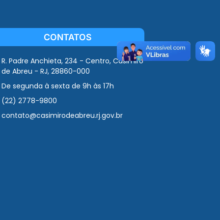
CONTATOS
R. Padre Anchieta, 234 - Centro, Casimiro
de Abreu - RJ, 28860-000
De segunda à sexta de 9h às 17h
(22) 2778-9800
contato@casimirodeabreu.rj.gov.br