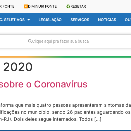
R FONTE
🔽
DIMINUIR FONTE
♻️
RESETAR
. SELETIVOS
LEGISLAÇÃO
SERVIÇOS
NOTÍCIAS
OU
Clique aqui pra fazer sua busca
e 2020
 sobre o Coronavírus
forma que mais quatro pessoas apresentaram sintomas da d
tificações no município, sendo 26 pacientes aguardando o
n-RJ). Dois deles segue internados. Todos […]