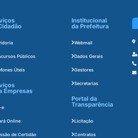
viços
Institucional
Cidadão
da Prefeitura
idoria
Webmail
cursos Públicos
Dados Gerais
efones Úteis
Gestores
Secretarias
viços
a Empresas
Portal da
Transparência
-e
ará Online
Licitação
ssão de Certidão
Contratos