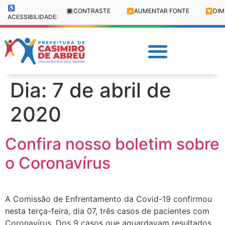
♿
🔳
CONTRASTE
🔼
AUMENTAR FONTE
🔽
DIM
ACESSIBILIDADE:
Dia:
7 de abril de
2020
Confira nosso boletim sobre
o Coronavírus
A Comissão de Enfrentamento da Covid-19 confirmou
nesta terça-feira, dia 07, três casos de pacientes com
Coronavírus. Dos 9 casos que aguardavam resultados