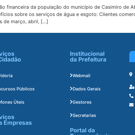
o financeira da população do município de Casimiro de Abr
fícios sobre os serviços de água e esgoto: Clientes come
s de março, abril, […]
viços
Institucional
Cidadão
da Prefeitura
idoria
Webmail
cursos Públicos
Dados Gerais
efones Úteis
Gestores
Secretarias
viços
a Empresas
Portal da