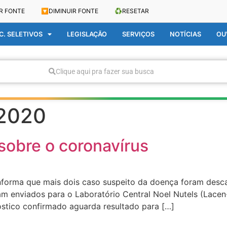
R FONTE
🔽
DIMINUIR FONTE
♻️
RESETAR
. SELETIVOS
LEGISLAÇÃO
SERVIÇOS
NOTÍCIAS
OU
Clique aqui pra fazer sua busca
 2020
sobre o coronavírus
forma que mais dois caso suspeito da doença foram desca
m enviados para o Laboratório Central Noel Nutels (Lacen
óstico confirmado aguarda resultado para […]