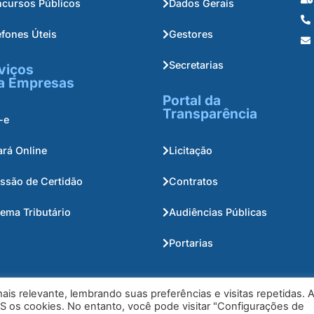
cursos Públicos
Dados Gerais
efones Úteis
Gestores
Secretarias
viços
a Empresas
Portal da
Transparência
-e
ará Online
Licitação
ssão de Certidão
Contratos
tema Tributário
Audiências Públicas
Portarias
is relevante, lembrando suas preferências e visitas repetidas. 
S os cookies. No entanto, você pode visitar "Configurações de