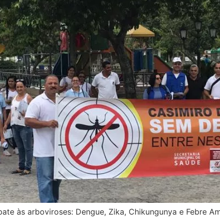
ate às arboviroses: Dengue, Zika, Chikungunya e Febre Ama