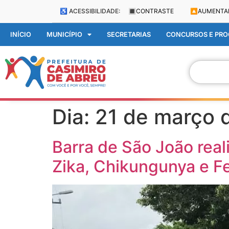
♿ ACESSIBILIDADE:
🔳
CONTRASTE
🔼
AUMENTA
INÍCIO
MUNICÍPIO
SECRETARIAS
CONCURSOS E PROC
Dia:
21 de março 
Barra de São João rea
Zika, Chikungunya e F