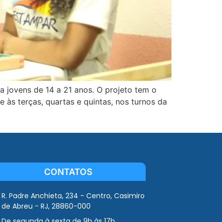
a jovens de 14 a 21 anos. O projeto tem o
 às terças, quartas e quintas, nos turnos da
CONTATOS
R. Padre Anchieta, 234 - Centro, Casimiro
de Abreu - RJ, 28860-000
De segunda à sexta de 9h às 17h