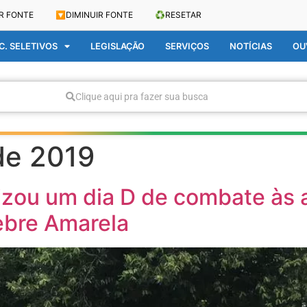
R FONTE
🔽
DIMINUIR FONTE
♻️
RESETAR
. SELETIVOS
LEGISLAÇÃO
SERVIÇOS
NOTÍCIAS
OU
Clique aqui pra fazer sua busca
de 2019
lizou um dia D de combate às 
ebre Amarela