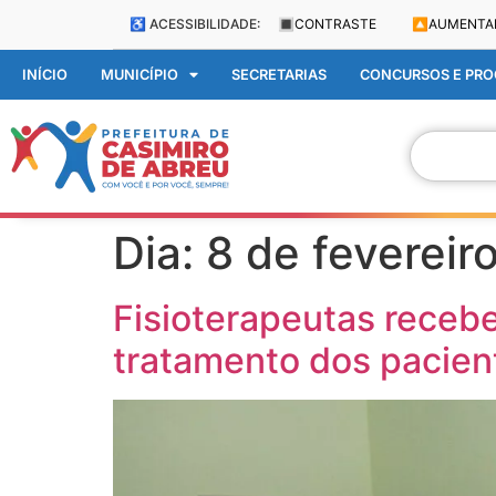
♿ ACESSIBILIDADE:
🔳
CONTRASTE
🔼
AUMENTA
INÍCIO
MUNICÍPIO
SECRETARIAS
CONCURSOS E PROC
Dia:
8 de fevereir
Fisioterapeutas receb
tratamento dos pacien