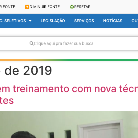
R FONTE
🔽
DIMINUIR FONTE
♻️
RESETAR
. SELETIVOS
LEGISLAÇÃO
SERVIÇOS
NOTÍCIAS
OU
Clique aqui pra fazer sua busca
o de 2019
em treinamento com nova técni
tes