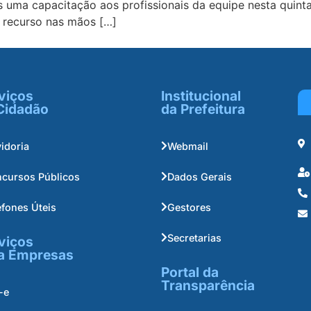
s uma capacitação aos profissionais da equipe nesta quinta
 recurso nas mãos […]
viços
Institucional
Cidadão
da Prefeitura
idoria
Webmail
cursos Públicos
Dados Gerais
efones Úteis
Gestores
Secretarias
viços
a Empresas
Portal da
Transparência
-e