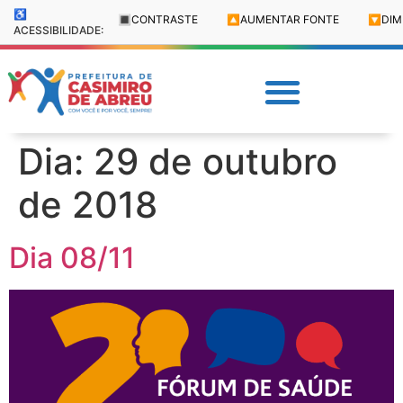
♿
🔳
CONTRASTE
🔼
AUMENTAR FONTE
🔽
DIM
ACESSIBILIDADE:
Dia:
29 de outubro
de 2018
Dia 08/11