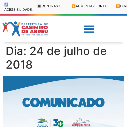
♿
🔳
CONTRASTE
🔼
AUMENTAR FONTE
🔽
DIM
ACESSIBILIDADE:
Dia:
24 de julho de
2018