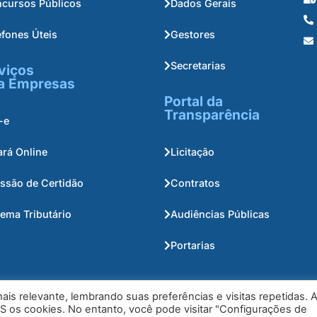
cursos Públicos
Dados Gerais
efones Úteis
Gestores
Secretarias
viços
a Empresas
Portal da
Transparência
-e
ará Online
Licitação
ssão de Certidão
Contratos
tema Tributário
Audiências Públicas
Portarias
is relevante, lembrando suas preferências e visitas repetidas. 
S os cookies. No entanto, você pode visitar "Configurações de