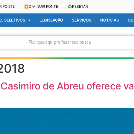
R FONTE
🔽
DIMINUIR FONTE
♻️
RESETAR
. SELETIVOS
LEGISLAÇÃO
SERVIÇOS
NOTÍCIAS
OU
Clique aqui pra fazer sua busca
 2018
Casimiro de Abreu oferece v